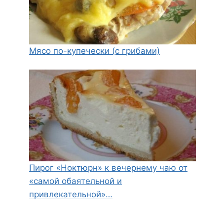
Мясо по-купечески (с грибами)
Пирог «Ноктюрн» к вечернему чаю от
«самой обаятельной и
привлекательной»…