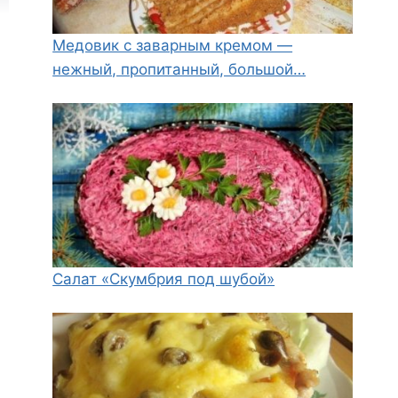
Медовик с заварным кремом —
нежный, пропитанный, большой…
Салат «Скумбрия под шубой»