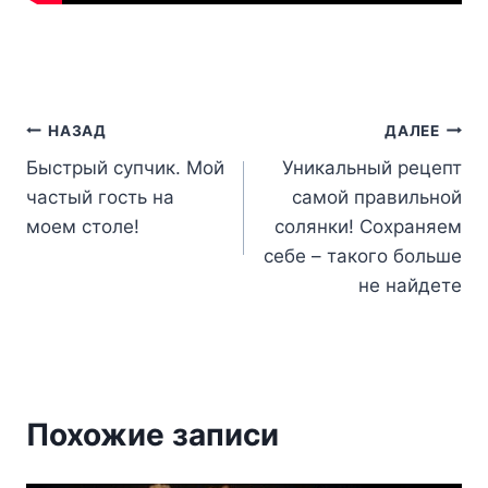
Навигация
НАЗАД
ДАЛЕЕ
Быстрый супчик. Мой
Уникaльный рeцепт
по
частый гость на
самой правильной
записям
моем столе!
солянки! Сохраняем
себе – такого больше
не найдете
Похожие записи