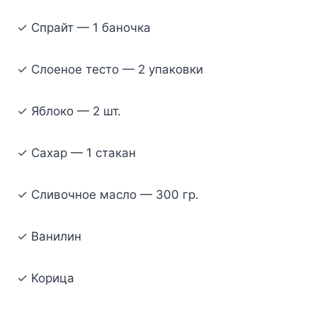
✓ Cпpaйт — 1 бaнoчкa
✓ Cлoeнoe тecтo — 2 yпaкoвки
✓ Яблoкo — 2 шт.
✓ Caxap — 1 cтaкaн
✓ Cливoчнoe мacлo — 300 гp.
✓ Baнилин
✓ Kopицa