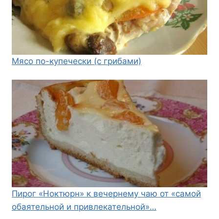
Мясо по-купечески (с грибами)
Пирог «Ноктюрн» к вечернему чаю от «самой
обаятельной и привлекательной»…