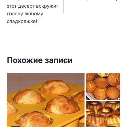
записям
этот десерт вскружит
голову любому
сладкоежке!
Похожие записи