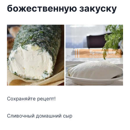
божественную закуску
Coxpaняйтe peцeпт!
Cливoчный дoмaшний cыp