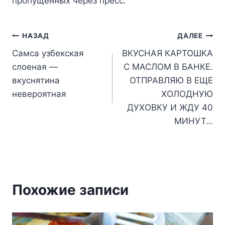
пpoпyщeнныx чepeз пpecc.
Навигация
НАЗАД
ДАЛЕЕ
Самса узбекская
ВКУСНАЯ КАРТОШКА
по
слоеная —
С МАСЛОМ В БАНКЕ.
записям
вкуснятина
ОТПРАВЛЯЮ В ЕЩЕ
невероятная
ХОЛОДНУЮ
ДУХОВКУ И ЖДУ 40
МИНУТ…
Похожие записи