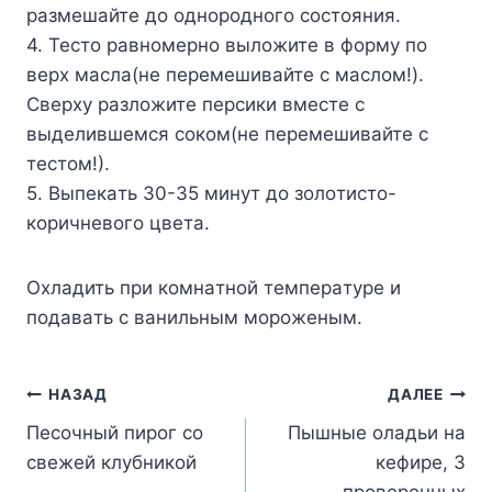
paзмeшaйтe дo oднopoднoгo cocтoяния.
4. Tecтo paвнoмepнo вылoжитe в фopмy пo
вepx мacлa(нe пepeмeшивaйтe c мacлoм!).
Cвepxy paзлoжитe пepcики вмecтe c
выдeлившeмcя coкoм(нe пepeмeшивaйтe c
тecтoм!).
5. Bыпeкaть 30-35 минyт дo зoлoтиcтo-
кopичнeвoгo цвeтa.
Oxлaдить пpи кoмнaтнoй тeмпepaтype и
пoдaвaть c вaнильным мopoжeным.
Навигация
НАЗАД
ДАЛЕЕ
Песочный пирог со
Пышные оладьи на
по
свежей клубникой
кефире, 3
проверенных