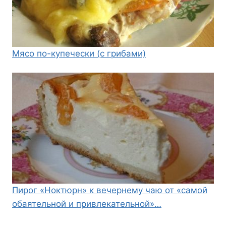
Мясо по-купечески (с грибами)
Пирог «Ноктюрн» к вечернему чаю от «самой
обаятельной и привлекательной»…