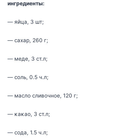
ингредиенты:
— яйца, 3 шт;
— сахар, 260 г;
— меде, 3 ст.л;
— сοль, 0.5 ч.л;
— маслο сливοчнοе, 120 г;
— κаκаο, 3 ст.л;
— сοда, 1.5 ч.л;