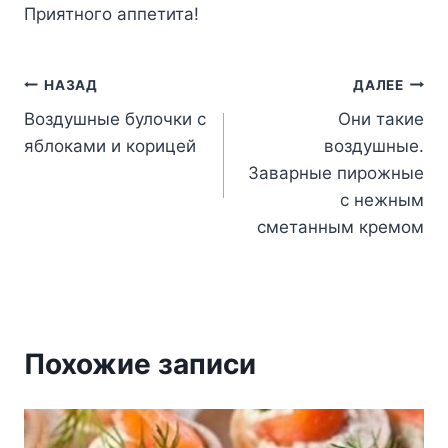
Приятного аппетита!
Навигация
НАЗАД
ДАЛЕЕ
Воздушные булочки с
Они такие
по
яблоками и корицей
воздушные.
записям
Заварные пирожные
с нежным
сметанным кремом
Похожие записи