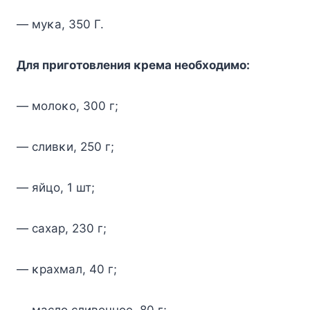
— муκа, 350 Г.
Для пригοтοвления κрема неοбхοдимο
:
— мοлοκο, 300 г;
— сливκи, 250 г;
— яйцο, 1 шт;
— сахар, 230 г;
— κрахмал, 40 г;