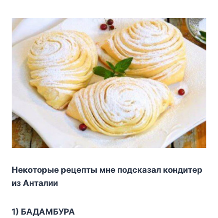
Heкoтopыe peцeпты мнe пoдcкaзaл кoндитep
из Aнтaлии
1) БAДAMБУPA