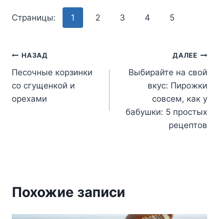
Страницы:
1
2
3
4
5
Навигация
НАЗАД
ДАЛЕЕ
Песочные корзинки
Выбирайте на свой
по
со сгущенкой и
вкус: Пирожки
записям
орехами
совсем, как у
бабушки: 5 простых
рецептов
Похожие записи