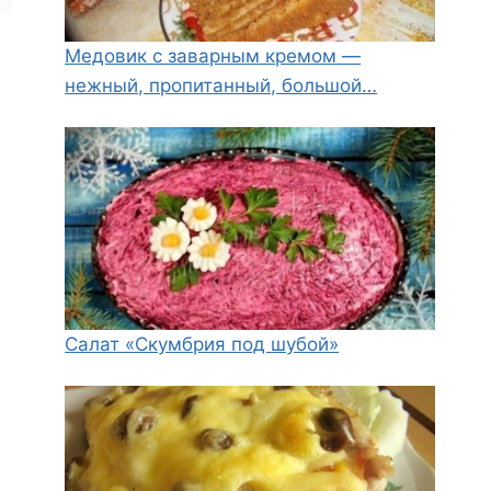
Медовик с заварным кремом —
нежный, пропитанный, большой…
Салат «Скумбрия под шубой»