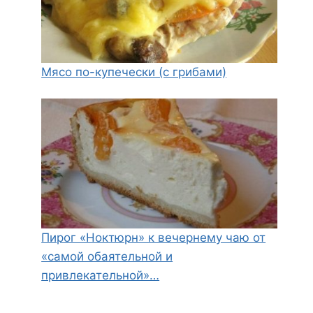
Мясо по-купечески (с грибами)
Пирог «Ноктюрн» к вечернему чаю от
«самой обаятельной и
привлекательной»…