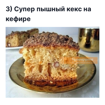
3) Cyпep пышный кeкc нa
кeфиpe