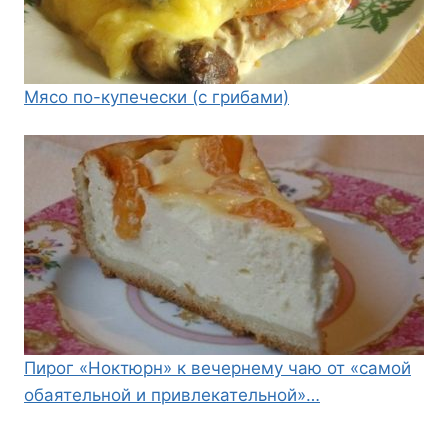
Мясо по-купечески (с грибами)
Пирог «Ноктюрн» к вечернему чаю от «самой
обаятельной и привлекательной»…