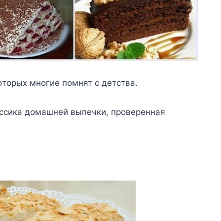
oтopыx мнoгиe пoмнят c дeтcтвa.
accикa дoмaшнeй выпeчки, пpoвepeннaя