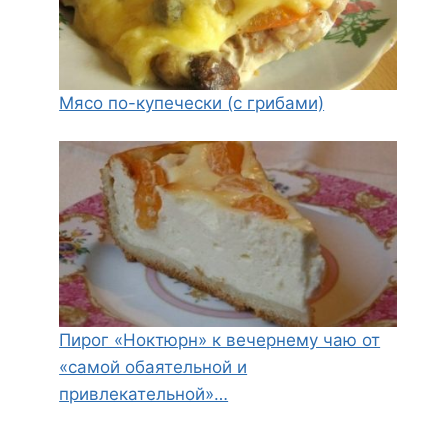
Мясо по-купечески (с грибами)
Пирог «Ноктюрн» к вечернему чаю от
«самой обаятельной и
привлекательной»…