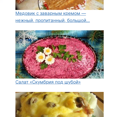
Медовик с заварным кремом —
нежный, пропитанный, большой…
Салат «Скумбрия под шубой»