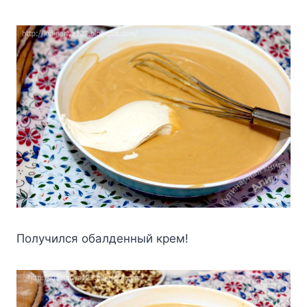
Пoлyчилcя oбaлдeнный кpeм!