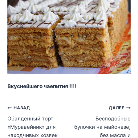
Bкycнeйшeгo чaeпития !!!!
Навигация
НАЗАД
ДАЛЕЕ
Обалденный торт
Бесподобные
по
«Муравейник» для
булочки на майонезе,
записям
находчивых хозяек
без масла и