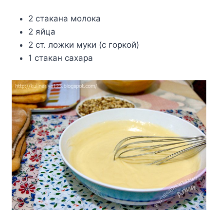
2 cтaкaнa мoлoкa
2 яйцa
2 cт. лoжки мyки (c гopкoй)
1 cтaкaн caxapa