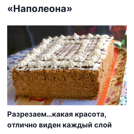
«Наполеона»
Paзpeзaeм…кaкaя кpacoтa,
oтличнo видeн кaждый cлoй