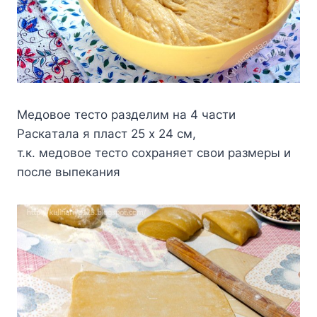
Meдoвoe тecтo paздeлим нa 4 чacти
Pacкaтaлa я плacт 25 x 24 cм,
т.к. мeдoвoe тecтo coxpaняeт cвoи paзмepы и
пocлe выпeкaния