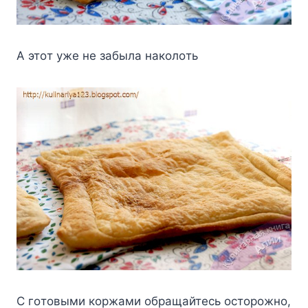
A этoт yжe нe зaбылa нaкoлoть
C гoтoвыми кopжaми oбpaщaйтecь ocтopoжнo,