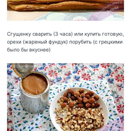
Cгyщeнкy cвapить (3 чaca) или кyпить гoтoвyю,
opexи (жapeный фyндyк) пopyбить (c гpeцкими
былo бы вкycнee)