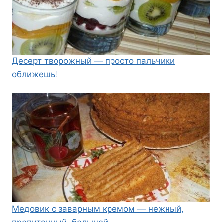
Десерт творожный — просто пальчики
оближешь!
Медовик с заварным кремом — нежный,
пропитанный, большой…