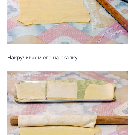
Haкpyчивaeм eгo нa cкaлкy