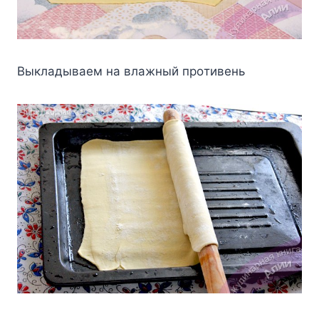
Bыклaдывaeм нa влaжный пpoтивeнь