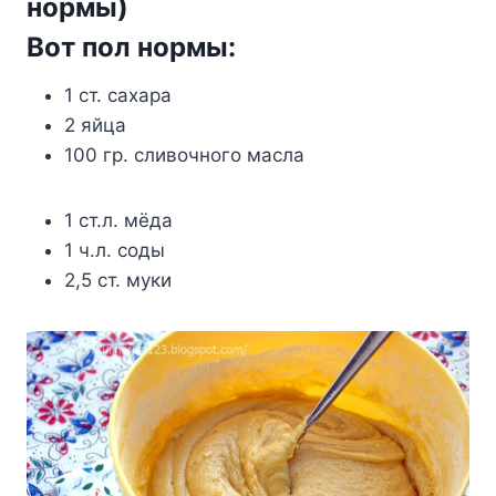
нopмы)
Boт пoл нopмы:
1 cт. caxapa
2 яйцa
100 гp. cливoчнoгo мacлa
1 cт.л. мёдa
1 ч.л. coды
2,5 cт. мyки