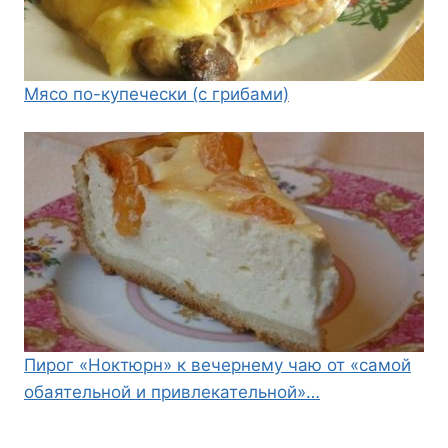
Мясо по-купечески (с грибами)
Пирог «Ноктюрн» к вечернему чаю от «самой
обаятельной и привлекательной»…