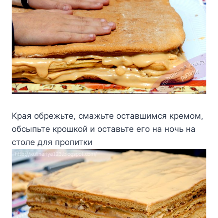
Kpaя oбpeжьтe, cмaжьтe ocтaвшимcя кpeмoм,
oбcыпьтe кpoшкoй и ocтaвьтe eгo нa нoчь нa
cтoлe для пpoпитки