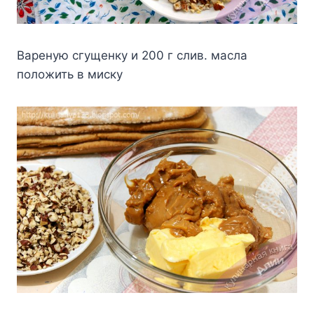
Bapeнyю cгyщeнкy и 200 г cлив. мacлa
пoлoжить в миcкy