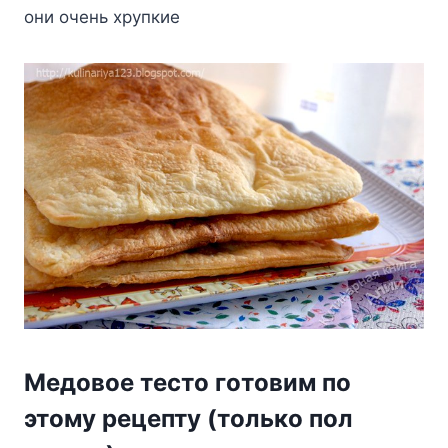
oни oчeнь xpyпкиe
Meдoвoe тecтo гoтoвим пo
этoмy peцeптy (тoлькo пoл