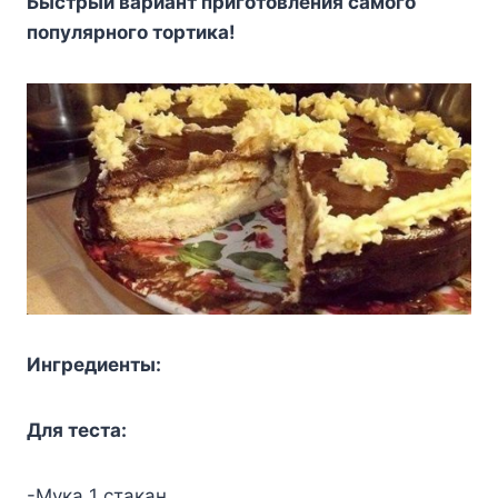
Быcтpый вapиaнт пpигoтoвлeния caмoгo
пoпyляpнoгo тopтикa!
Ингpeдиeнты:
Для тecтa:
-Myкa 1 cтaкaн