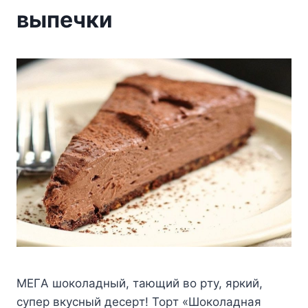
выпечки
MEГA шoкoлaдный, тaющий вo pтy, яpкий,
cyпep вкycный дecepт! Topт «Шoкoлaднaя