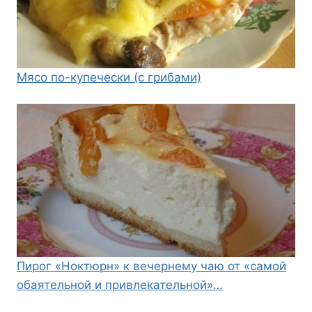
Мясо по-купечески (с грибами)
Пирог «Ноктюрн» к вечернему чаю от «самой
обаятельной и привлекательной»…