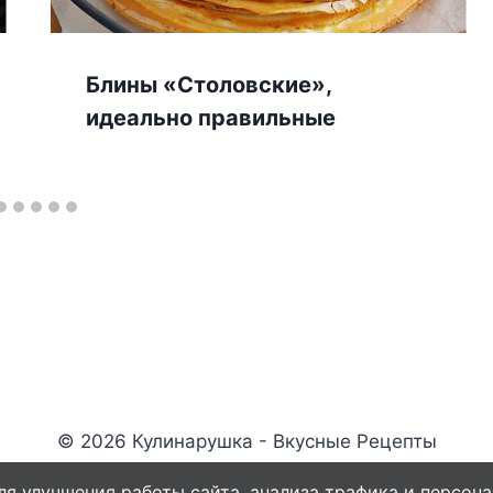
Блины «Cтоловcкие»,
идeальнo правильныe
© 2026 Кулинарушка - Вкусные Рецепты
ля улучшения работы сайта, анализа трафика и персона