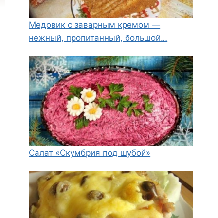
Медовик с заварным кремом —
нежный, пропитанный, большой…
Салат «Скумбрия под шубой»