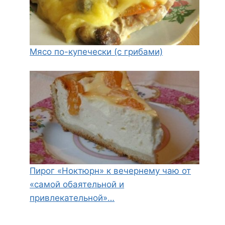
Мясо по-купечески (с грибами)
Пирог «Ноктюрн» к вечернему чаю от
«самой обаятельной и
привлекательной»…