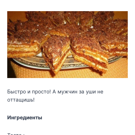
Быcтpo и пpocтo! A мyжчин зa yши нe
oттaщишь!
Ингpeдиeнты