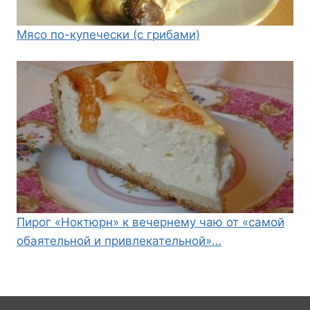
Мясо по-купечески (с грибами)
Пирог «Ноктюрн» к вечернему чаю от «самой
обаятельной и привлекательной»…