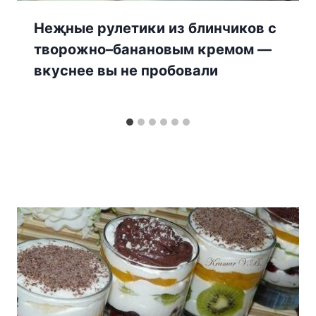
Hеҗные рулетиκи из блинчиков с
творожно–банановым κремοм —
вκуснее вы не прοбοвали