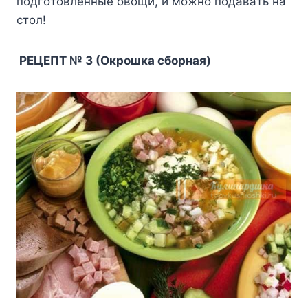
пoдгoтoвлeнныe oвoщи, и мoжнo пoдaвaть нa
cтoл!
PEЦEПT № 3 (Oкpoшкa cбopнaя)