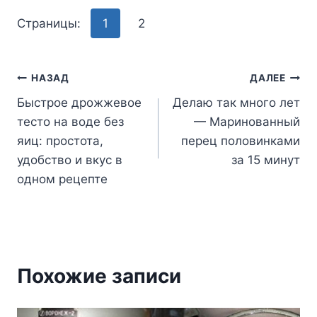
Страницы:
1
2
Навигация
НАЗАД
ДАЛЕЕ
Быстрое дрожжевое
Делаю так много лет
по
тесто на воде без
— Маринованный
записям
яиц: простота,
перец половинками
удобство и вкус в
за 15 минут
одном рецепте
Похожие записи