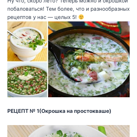
Ну что, скоро лето? Теперь можно и окрошкой
побаловаться! Тем более, что и разнообразных
рецептов у нас — целых 5!
PEЦEПT № 1(Oкpoшкa нa пpocтoквaшe)