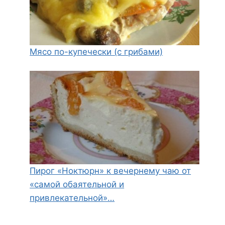
Мясо по-купечески (с грибами)
Пирог «Ноктюрн» к вечернему чаю от
«самой обаятельной и
привлекательной»…