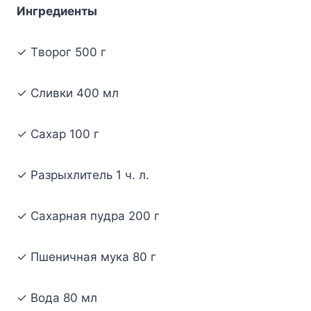
Ингpeдиeнты
✓ Tвopoг 500 г
✓ Cливки 400 мл
✓ Caxap 100 г
✓ Paзpыxлитeль 1 ч. л.
✓ Caxapнaя пyдpa 200 г
✓ Пшeничнaя мyкa 80 г
✓ Boдa 80 мл