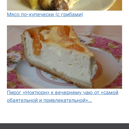
Мясо по-купечески (с грибами)
Пирог «Ноктюрн» к вечернему чаю от «самой
обаятельной и привлекательной»…