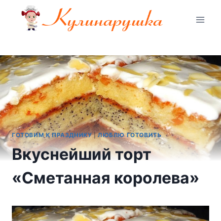
Перейти
к
содержимому
ГОТОВИМ К ПРАЗДНИКУ
|
ЛЮБЛЮ ГОТОВИТЬ
Вкуснейший торт
«Сметанная королева»