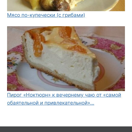
Мясо по-купечески (с грибами)
Пирог «Ноктюрн» к вечернему чаю от «самой
обаятельной и привлекательной»…