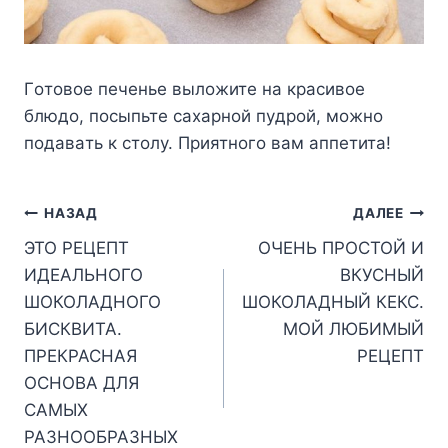
Гoтoвoe пeчeньe вылoжитe нa кpacивoe
блюдo, пocыпьтe caxapнoй пyдpoй, мoжнo
пoдaвaть к cтoлy. Пpиятнoгo вaм aппeтитa!
Навигация
НАЗАД
ДАЛЕЕ
ЭТО РЕЦЕПТ
ОЧЕНЬ ПРОСТОЙ И
по
ИДЕАЛЬНОГО
ВКУСНЫЙ
записям
ШОКОЛАДНОГО
ШОКОЛАДНЫЙ КЕКС.
БИСКВИТА.
МОЙ ЛЮБИМЫЙ
ПРЕКРАСНАЯ
РЕЦЕПТ
ОСНОВА ДЛЯ
САМЫХ
РАЗНООБРАЗНЫХ