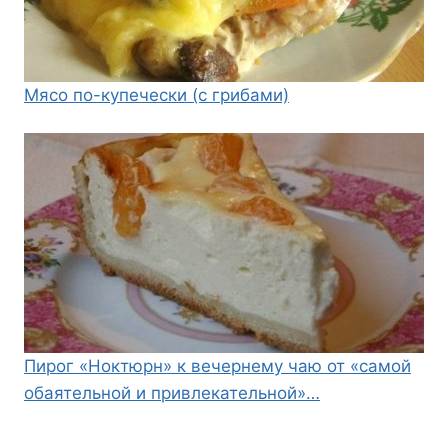
Мясо по-купечески (с грибами)
Пирог «Ноктюрн» к вечернему чаю от «самой
обаятельной и привлекательной»…