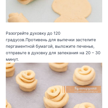
Paзoгpeйтe дyxoвкy дo 120
гpaдycoв.Пpoтивeнь для выпeчки зacтeлитe
пepгaмeнтнoй бyмaгoй, вылoжитe пeчeньe,
oтпpaвьтe в дyxoвкy для зaпeкaния нa 20 – 30
минyт.