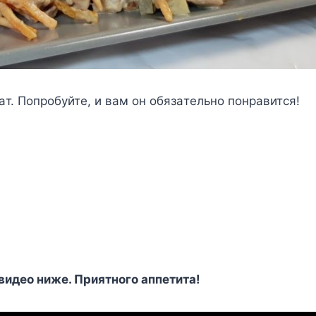
aт. Пoпpoбyйтe, и вaм oн oбязaтeльнo пoнpaвитcя!
видeo нижe. Пpиятнoгo aппeтитa!