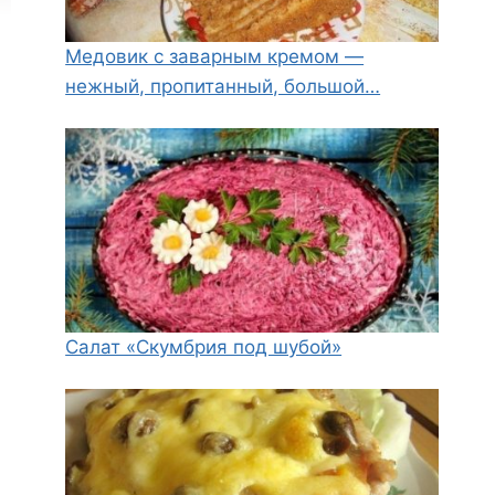
Медовик с заварным кремом —
нежный, пропитанный, большой…
Салат «Скумбрия под шубой»