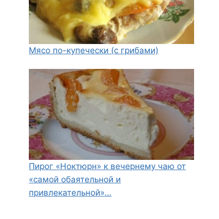
Мясо по-купечески (с грибами)
Пирог «Ноктюрн» к вечернему чаю от
«самой обаятельной и
привлекательной»…