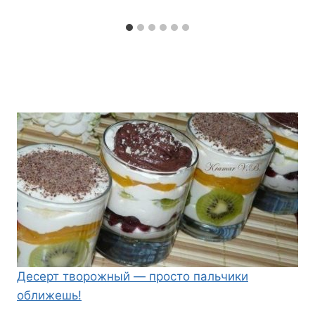
Десерт творожный — просто пальчики
оближешь!