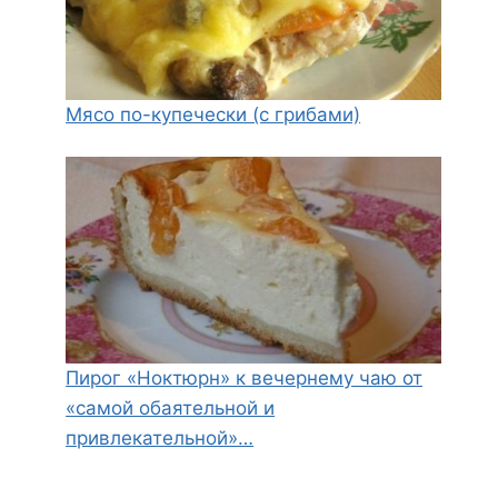
Мясо по-купечески (с грибами)
Пирог «Ноктюрн» к вечернему чаю от
«самой обаятельной и
привлекательной»…