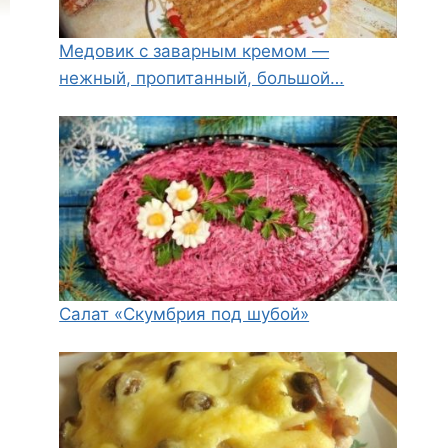
Медовик с заварным кремом —
нежный, пропитанный, большой…
Салат «Скумбрия под шубой»