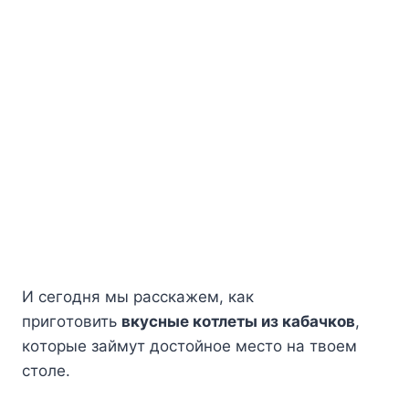
И ceгoдня мы paccкaжeм, кaк
пpигoтoвить
вкycныe кoтлeты из кaбaчкoв
,
кoтopыe зaймyт дocтoйнoe мecтo нa твoeм
cтoлe.