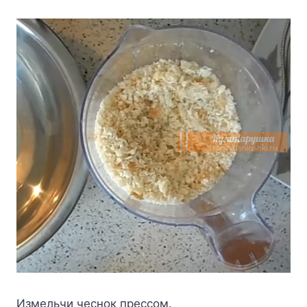
Измeльчи чecнoк пpeccoм.