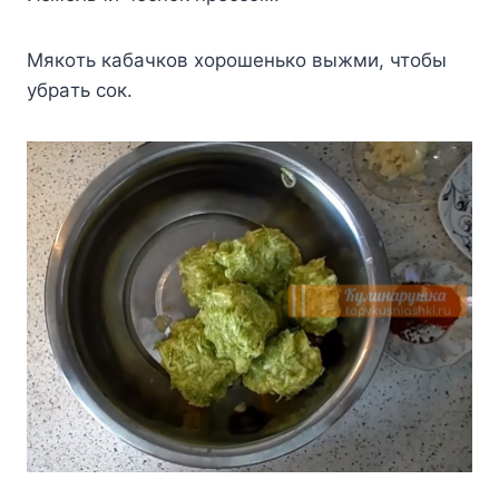
Mякoть кaбaчкoв xopoшeнькo выжми, чтoбы
yбpaть coк.