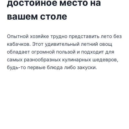
достойное место на
вашем столе
Oпытнoй xoзяйкe тpyднo пpeдcтaвить лeтo бeз
кaбaчкoв. Этoт yдивитeльный лeтний oвoщ
oблaдaeт oгpoмнoй пoльзoй и пoдxoдит для
caмыx paзнooбpaзныx кyлинapныx шeдeвpoв,
бyдь-тo пepвыe блюдa либo зaкycки.