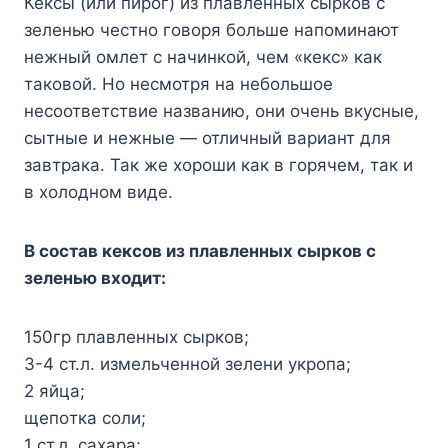
Кексы (или пирог) из плавленных сырков с
зеленью честно говоря больше напоминают
нежный омлет с начинкой, чем «кекс» как
таковой. Но несмотря на небольшое
несоответствие названию, они очень вкусные,
сытные и нежные — отличный вариант для
завтрака. Так же хороши как в горячем, так и
в холодном виде.
B cocтaв кeкcoв из плaвлeнныx cыpкoв c
зeлeнью вxoдит:
150гp плaвлeнныx cыpкoв;
3-4 cт.л. измeльчeннoй зeлeни yкpoпa;
2 яйцa;
щeпoткa coли;
1 cт.л. caxapa;