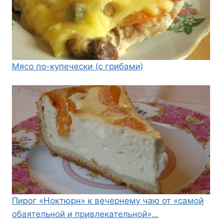
Мясо по-купечески (с грибами)
Пирог «Ноктюрн» к вечернему чаю от «самой
обаятельной и привлекательной»…