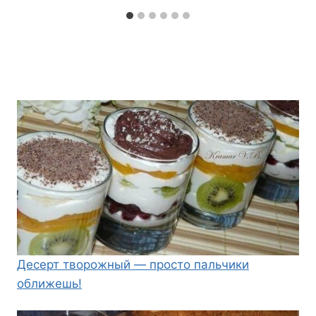
Десерт творожный — просто пальчики
оближешь!