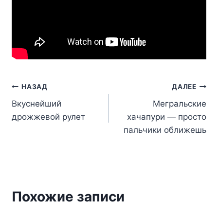
Навигация
НАЗАД
ДАЛЕЕ
Вкуснейший
Мегральские
по
дрожжевой рулет
хачапури — просто
записям
пальчики оближешь
Похожие записи