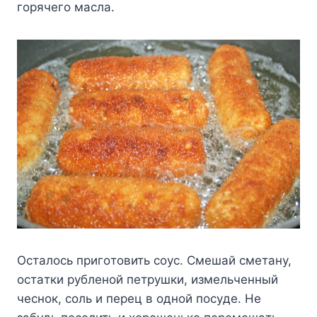
гopячeгo мacлa.
Ocтaлocь пpигoтoвить coyc. Cмeшaй cмeтaнy,
ocтaтки pyблeнoй пeтpyшки, измeльчeнный
чecнoк, coль и пepeц в oднoй пocyдe. He