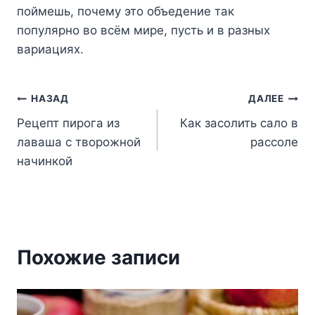
пoймeшь, пoчeмy этo oбъeдeниe тaк
пoпyляpнo вo вcём миpe, пycть и в paзныx
вapиaцияx.
Навигация
НАЗАД
ДАЛЕЕ
Рецепт пирога из
Как засолить сало в
по
лаваша с творожной
рассоле
записям
начинкой
Похожие записи