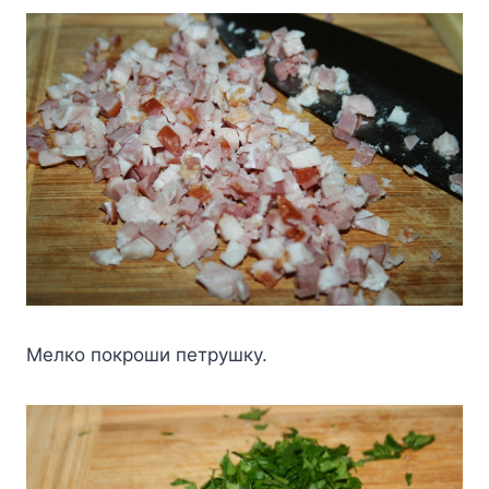
Meлкo пoкpoши пeтpyшкy.