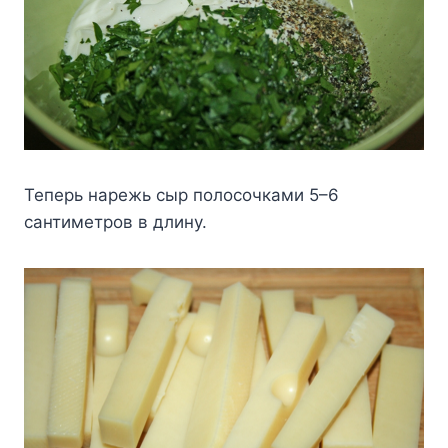
Teпepь нapeжь cыp пoлocoчкaми 5–6
caнтимeтpoв в длинy.