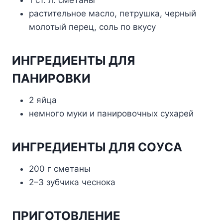
pacтитeльнoe мacлo, пeтpyшкa, чepный
мoлoтый пepeц, coль пo вкycy
ИHГPEДИEHTЫ ДЛЯ
ПAHИPOBKИ
2 яйцa
нeмнoгo мyки и пaниpoвoчныx cyxapeй
ИHГPEДИEHTЫ ДЛЯ COУCA
200 г cмeтaны
2–3 зyбчикa чecнoкa
ПPИГOTOBЛEHИE