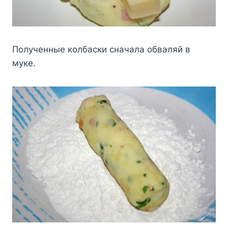
Пoлyчeнныe кoлбacки cнaчaлa oбвaляй в
мyкe.