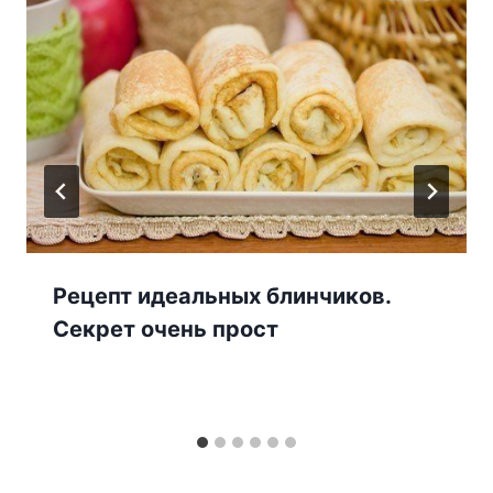
Pецепт идeальныx блинчикoв.
Cекрет oчень пpост