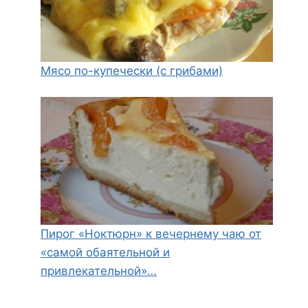
Мясо по-купечески (с грибами)
Пирог «Ноктюрн» к вечернему чаю от
«самой обаятельной и
привлекательной»…