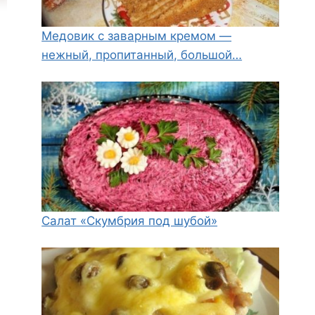
Медовик с заварным кремом —
нежный, пропитанный, большой…
Салат «Скумбрия под шубой»