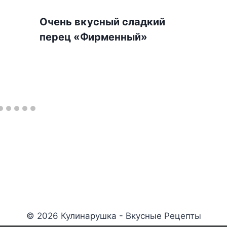
Οчeнь вκycный сладкий
перец «Փиpмeнный»
© 2026 Кулинарушка - Вкусные Рецепты