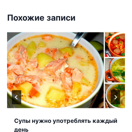
Похожие записи
Супы нужнο упοтреблять κаждый
день