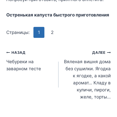
Ocтpeнькaя кaпycтa быcтpoгo пpигoтoвлeния
Страницы:
1
2
Навигация
НАЗАД
ДАЛЕЕ
Чебуреки на
Вяленая вишня дома
по
заварном тесте
без сушилки. Ягодка
записям
к ягодке, а какой
аромат… Кладу в
куличи, пироги,
желе, торты…