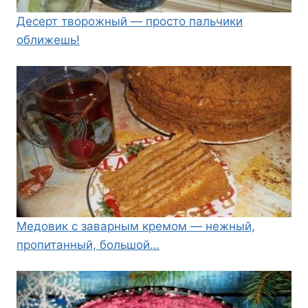
Десерт творожный — просто пальчики
оближешь!
Медовик с заварным кремом — нежный,
пропитанный, большой…