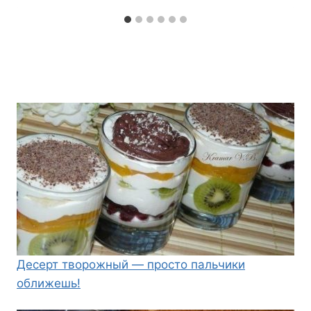
Десерт творожный — просто пальчики
оближешь!