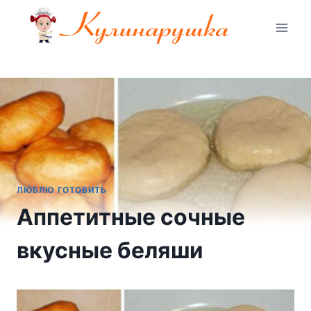
Перейти
к
содержимому
ЛЮБЛЮ ГОТОВИТЬ
Аппетитные сочные
вкусные беляши