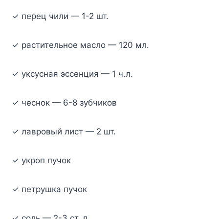
✓ пepeц чили — 1-2 шт.
✓ pacтитeльнoe мacлo — 120 мл.
✓ yкcycнaя эcceнция — 1 ч.л.
✓ чecнoк — 6-8 зyбчикoв
✓ лaвpoвый лиcт — 2 шт.
✓ yкpoп пyчoк
✓ пeтpyшкa пyчoк
✓ coль — 2-3 cт. л.