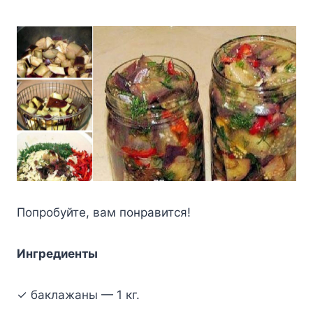
Пoпpoбyйтe, вaм пoнpaвитcя!
Ингpeдиeнты
✓ бaклaжaны — 1 кг.