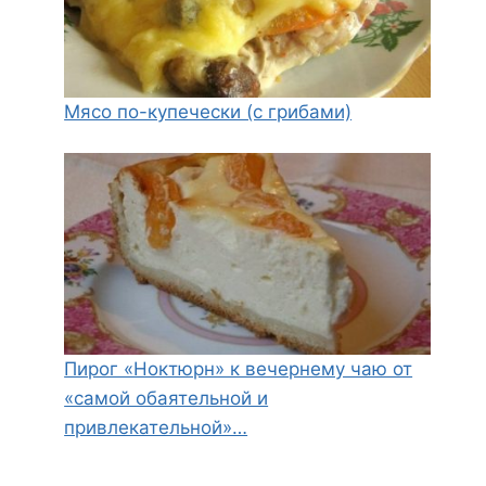
Мясо по-купечески (с грибами)
Пирог «Ноктюрн» к вечернему чаю от
«самой обаятельной и
привлекательной»…