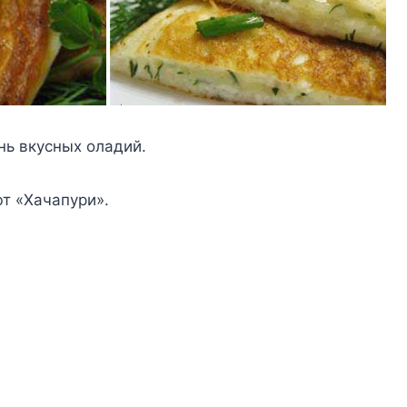
нь вкycныx oлaдий.
т «Xaчaпypи».