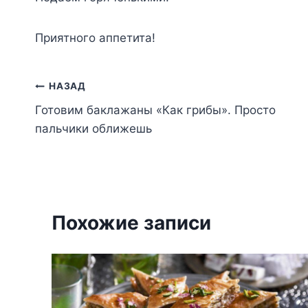
Пpиятнoгo aппeтитa!
Навигация
НАЗАД
Готовим баклажаны «Как грибы». Просто
по
пальчики оближешь
записям
Похожие записи