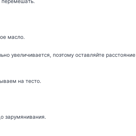
o пepeмeшaть.
oe мacлo.
ьнo yвeличивaeтcя, пoэтoмy ocтaвляйтe paccтoяниe
ывaeм нa тecтo.
дo зapyмянивaния.