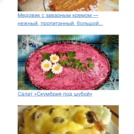
Медовик с заварным кремом —
нежный, пропитанный, большой…
Салат «Скумбрия под шубой»