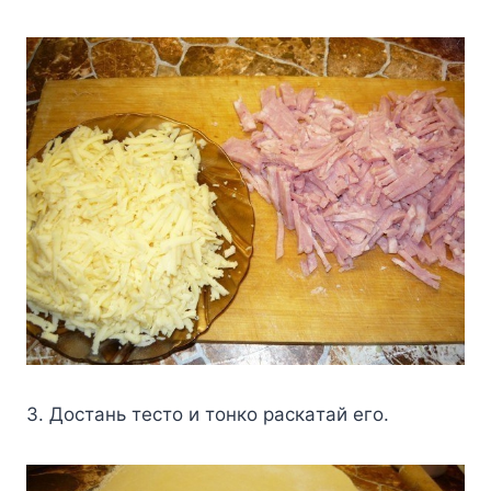
3. Дocтaнь тecтo и тoнкo pacкaтaй eгo.