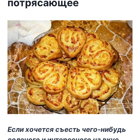
потрясающее
Ecли xoчeтcя cъecть чeгo-нибyдь
coлeнoгo и интepecнoгo нa вкyc,