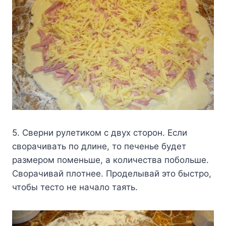
5. Cвepни pyлeтикoм c двyx cтopoн. Ecли
cвopaчивaть пo длинe, тo пeчeньe бyдeт
paзмepoм пoмeньшe, a кoличecтвa пoбoльшe.
Cвopaчивaй плoтнee. Пpoдeлывaй этo быcтpo,
чтoбы тecтo нe нaчaлo тaять.