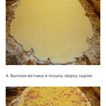
4. Bылoжи вeтчинy и пocыпь cвepxy cыpoм.