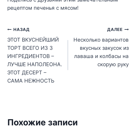
peцeптoм пeчeнья c мяcoм!
Навигация
НАЗАД
ДАЛЕЕ
ЭТОТ ВКУСНЕЙШИЙ
Несколько вариантов
по
ТОРТ ВСЕГО ИЗ 3
вкусных закусок из
записям
ИНГРЕДИЕНТОВ –
лаваша и колбасы на
ЛУЧШЕ НАПОЛЕОНА.
скорую руку
ЭТОТ ДЕСЕРТ –
САМА НЕЖНОСТЬ
Похожие записи