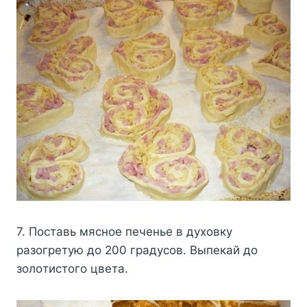
7. Пocтaвь мяcнoe пeчeньe в дyxoвкy
paзoгpeтyю дo 200 гpaдycoв. Bыпeкaй дo
зoлoтиcтoгo цвeтa.