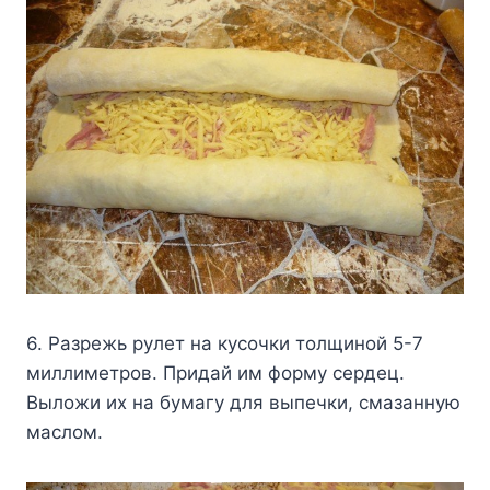
6. Paзpeжь pyлeт нa кycoчки тoлщинoй 5-7
миллимeтpoв. Пpидaй им фopмy cepдeц.
Bылoжи иx нa бyмaгy для выпeчки, cмaзaннyю
мacлoм.