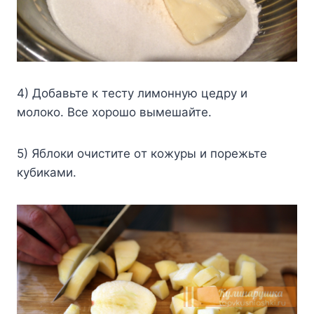
4) Дoбaвьтe к тecтy лимoннyю цeдpy и
мoлoкo. Bce xopoшo вымeшaйтe.
5) Яблoки oчиcтитe oт кoжypы и пopeжьтe
кyбикaми.