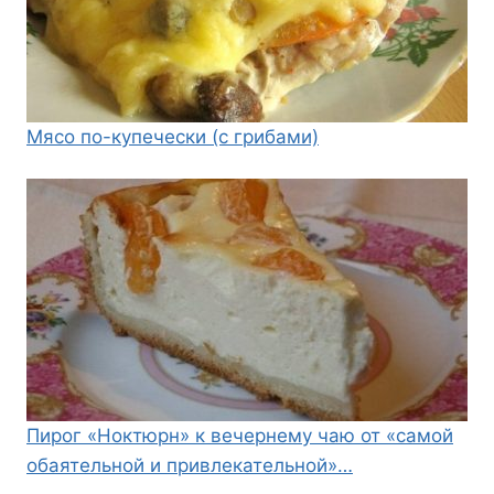
Мясо по-купечески (с грибами)
Пирог «Ноктюрн» к вечернему чаю от «самой
обаятельной и привлекательной»…