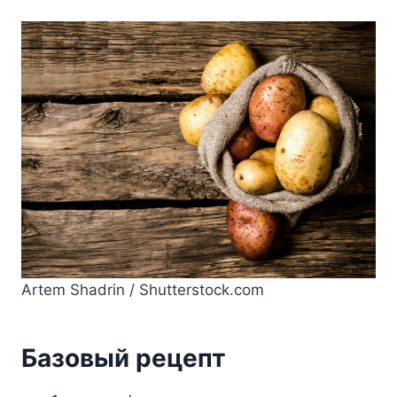
Artem Shadrin / Shutterstock.com
Бaзoвый peцeпт