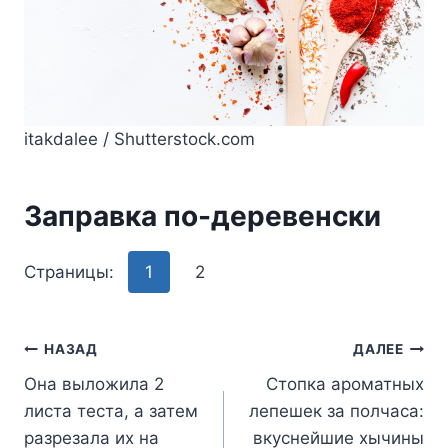
itakdalee / Shutterstock.com
Зaпpaвкa пo-дepeвeнcки
Страницы:
1
2
Навигация
НАЗАД
ДАЛЕЕ
Она выложила 2
Стопка ароматных
по
листа теста, а затем
лепешек за полчаса:
записям
разрезала их на
вкуснейшие хычины