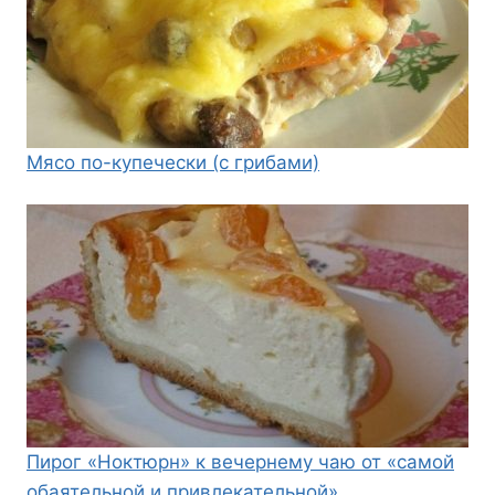
Мясо по-купечески (с грибами)
Пирог «Ноктюрн» к вечернему чаю от «самой
обаятельной и привлекательной»…