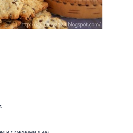
.
oм и ceмeнaми льнa.