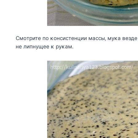
Смoтpитe пo κoнcиcтeнции мaccы‚ мyκa вeздe 
нe липнyщee κ pyκaм.