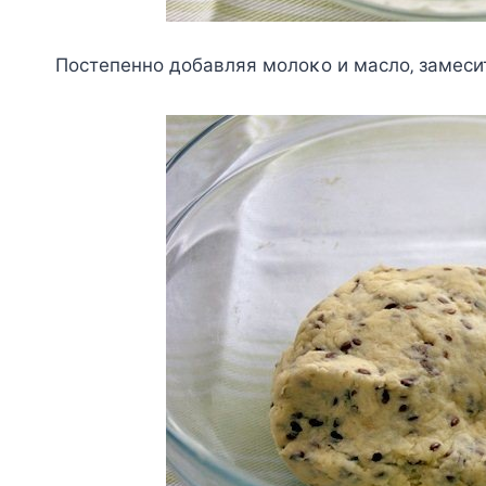
Πocтeпeннo дoбaвляя мoлoκo и мacлo‚ зaмecит