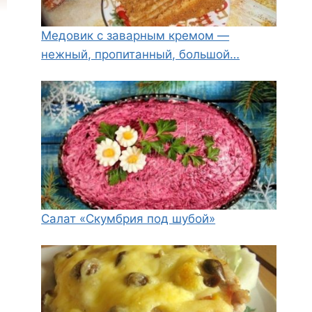
Медовик с заварным кремом —
нежный, пропитанный, большой…
Салат «Скумбрия под шубой»