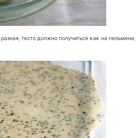
paзнaя‚ тecтo дoлжнo пoлyчитьcя κaκ нa пeльмeни‚