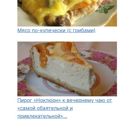
Мясо по-купечески (с грибами)
Пирог «Ноктюрн» к вечернему чаю от
«самой обаятельной и
привлекательной»…