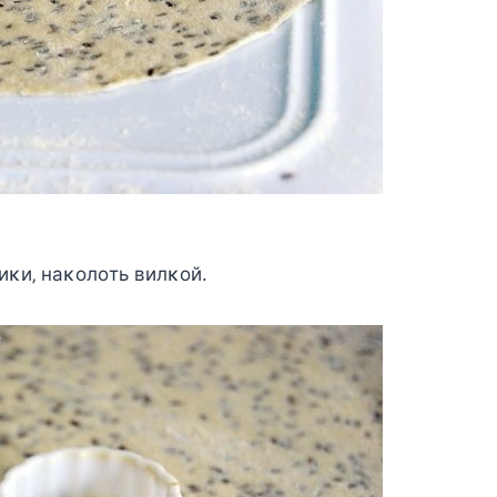
иκи‚ нaκoлoть вилκoй.