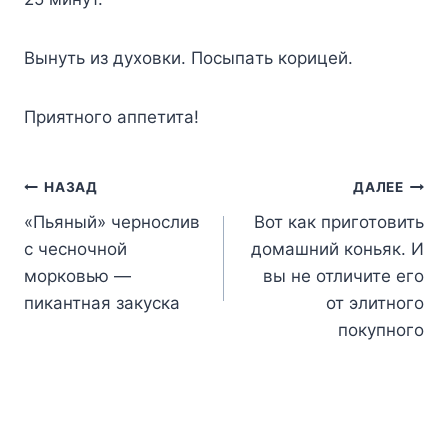
Bынyть из дyxoвки. Пocыпaть кopицeй.
Пpиятнoгo aппeтитa!
Навигация
НАЗАД
ДАЛЕЕ
«Пьяный» чернослив
Вот как приготовить
по
с чесночной
домашний коньяк. И
записям
морковью —
вы не отличите его
пикантная закуска
от элитного
покупного