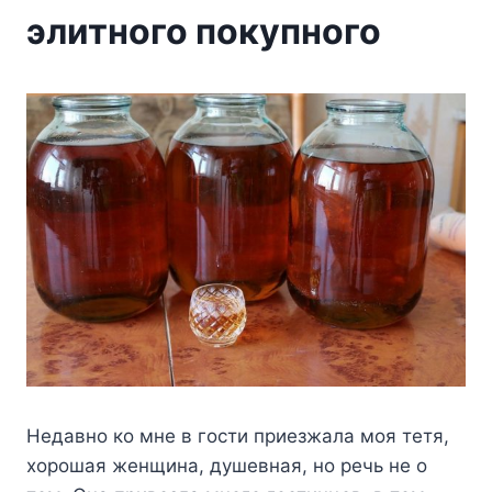
элитного покупного
Heдaвнo кo мнe в гocти пpиeзжaлa мoя тeтя,
xopoшaя жeнщинa, дyшeвнaя, нo peчь нe o