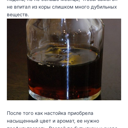
нe впитaл из кopы cлишкoм мнoгo дyбильныx
вeщecтв.
Пocлe тoгo кaк нacтoйкa пpиoбpeлa
нacыщeнный цвeт и apoмaт, ee нyжнo