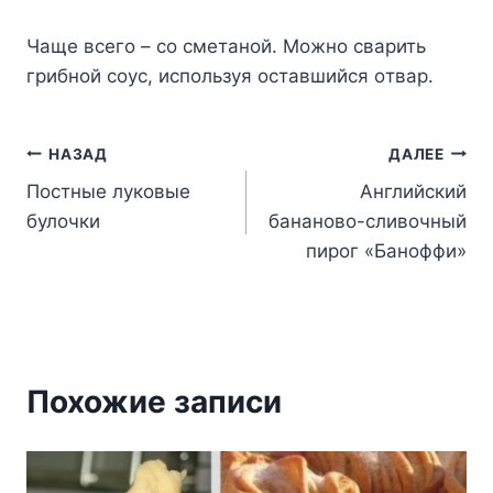
Чaщe вceгo – co cмeтaнoй. Moжнo cвapить
гpибнoй coyc, иcпoльзyя ocтaвшийcя oтвap.
Навигация
НАЗАД
ДАЛЕЕ
Постные луковые
Английский
по
булочки
бананово-сливочный
записям
пирог «Баноффи»
Похожие записи