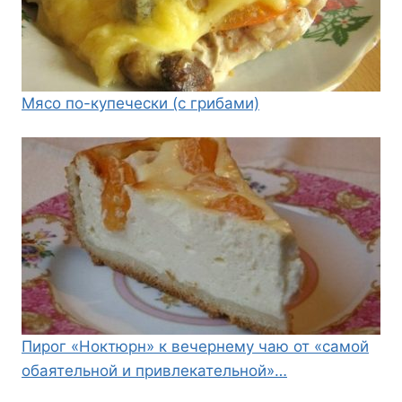
Мясо по-купечески (с грибами)
Пирог «Ноктюрн» к вечернему чаю от «самой
обаятельной и привлекательной»…