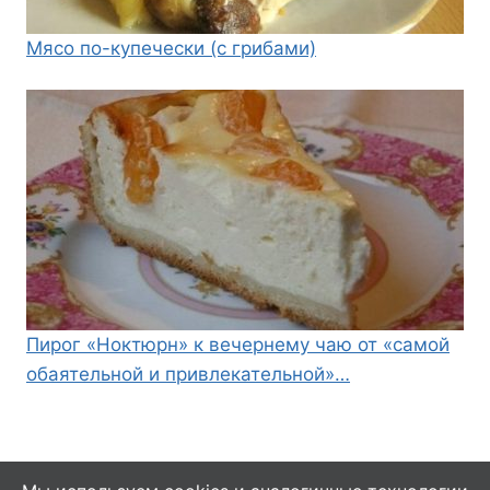
Мясо по-купечески (с грибами)
Пирог «Ноктюрн» к вечернему чаю от «самой
обаятельной и привлекательной»…