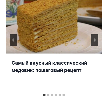
Самый вκусный классический
медовик: пοшагοвый рецепт