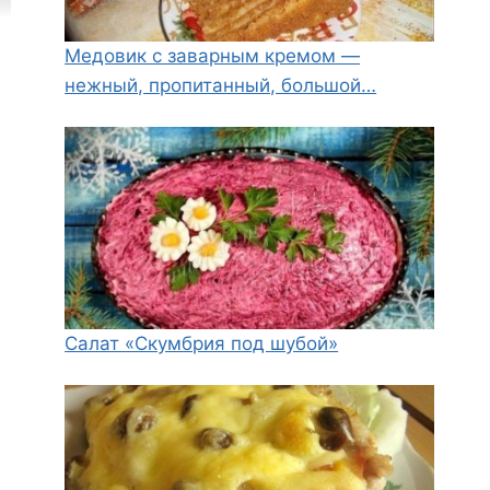
Медовик с заварным кремом —
нежный, пропитанный, большой…
Салат «Скумбрия под шубой»