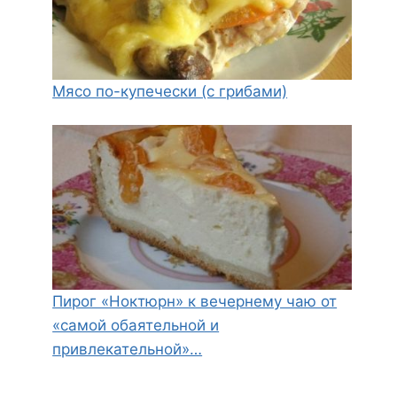
Мясо по-купечески (с грибами)
Пирог «Ноктюрн» к вечернему чаю от
«самой обаятельной и
привлекательной»…