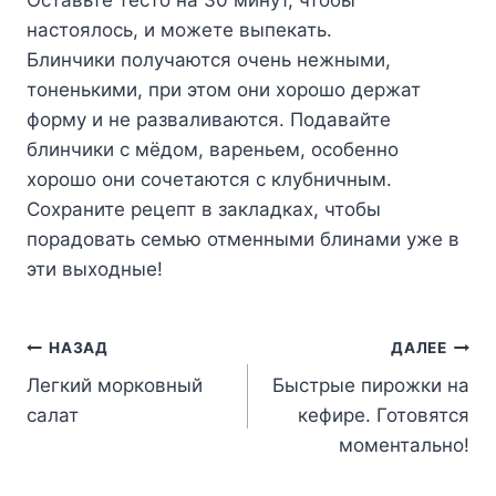
Оставьте тесто на 30 минут, чтобы
настоялось, и можете выпекать.
Блинчики получаются очень нежными,
тоненькими, при этом они хорошо держат
форму и не разваливаются. Подавайте
блинчики с мёдом, вареньем, особенно
хорошо они сочетаются с клубничным.
Сохраните рецепт в закладках, чтобы
порадовать семью отменными блинами уже в
эти выходные!
Навигация
НАЗАД
ДАЛЕЕ
Легкий морковный
Быстрые пирожки на
по
салат
кефире. Готовятся
записям
моментально!