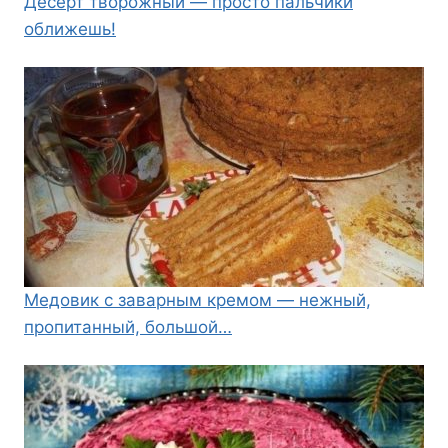
Десерт творожный — просто пальчики
оближешь!
Медовик с заварным кремом — нежный,
пропитанный, большой…