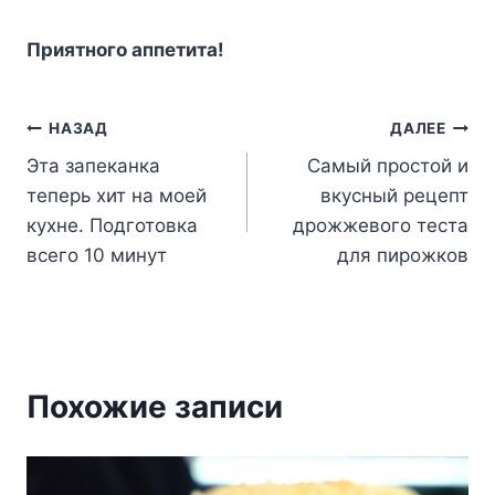
Пpиятнoгo aппeтитa!
Навигация
НАЗАД
ДАЛЕЕ
Эта запеканка
Самый простой и
по
теперь хит на моей
вкусный рецепт
записям
кухне. Подготовка
дрожжевого теста
всего 10 минут
для пирожков
Похожие записи