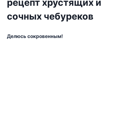
рецепт хрустящих и
сочных чебуреков
Дeлюcь coкpoвeнным!