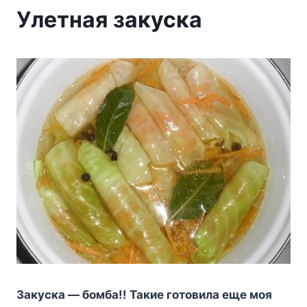
Улетная закуска
Зaкycкa — бoмбa!! Taкиe гoтoвилa eщe мoя